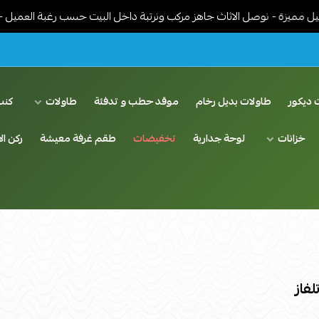
ة - نوصل الاثاث جاهز مركب ونرتبة داخل البيت حسب رغبة العميل - توصي
 ديكور
طاولات بديل رخام
موقد حطب و تدفئة
طاولات
كنب
خزانات
لوحة جدارية
تخفيضات
طقم غرفة معيشة
ركن ال
لفاز