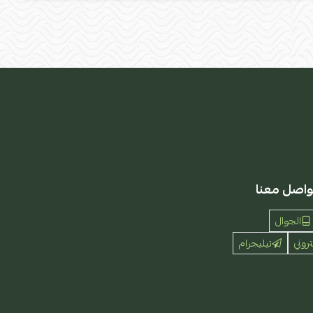
واصل معنا
الجوال
تروني
تيليجرام