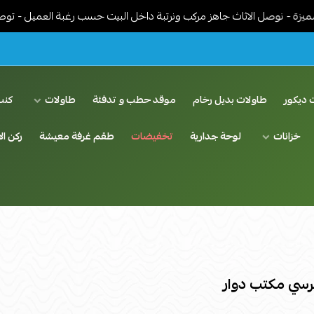
نوصل الاثاث جاهز مركب ونرتبة داخل البيت حسب رغبة العميل - توصيل مج
 ديكور
طاولات بديل رخام
موقد حطب و تدفئة
طاولات
كنب
خزانات
لوحة جدارية
تخفيضات
طقم غرفة معيشة
ركن ال
 كرسي مكتب دوار