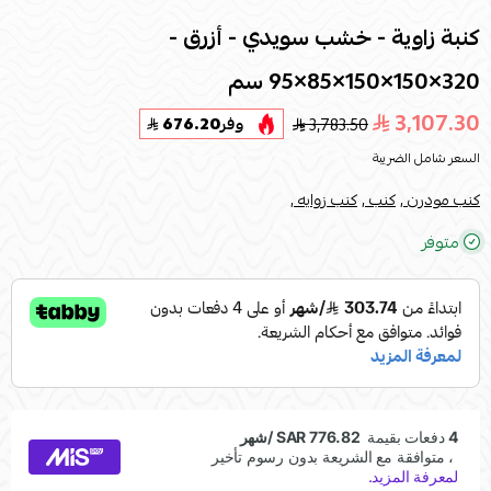
كنبة زاوية - خشب سويدي - أزرق -
320×150×150×85×95 سم
3,107.30
3,783.50
وفر
676.20
السعر شامل الضريبة
كنب مودرن ,
كنب ,
كنب زوايه ,
متوفر