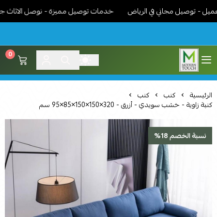
 توصيل مجاني في الرياض
خدمات توصيل مميزة - نوصل الاثاث جاهز مرك
0
اثاث مودرن لمسة عصرية
الرئيسية
كنب
كنب
كنبة زاوية - خشب سويدي - أزرق - 320×150×150×85×95 سم
نسبة الخصم 18%