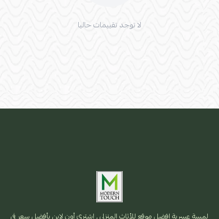
لا توجد تقييمات حاليا
لمسة عسرية افضل موقع للأثاث المنزلي , اشتري أون لاين بأفضل سعر فى