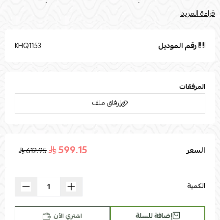
إضاءة الصور الفوتوغرافية أو إعدادات الشاشة الخاصة بك. تُستخدم صور
قراءة المزيد
المنتج المرفقة لأغراض التوضيح والتمثيل فقط. القياساتnعرض الكبيرة
(سم): 38nإرتفاع الكبيرة (سم): 51nعرض الوسط (سم): 38nإرتفاع الوسط
(سم): 48nعرض الصغيرة (سم): 38nإرتفاع الصغيرة (سم): 51
رقم الموديل
KHQ1153
المرفقات
إرفاق ملف
599.15
السعر
612.95
اسحب و افلت الملف هنا
استعراض
الكمية
إضافة للسلة
اشتري الآن