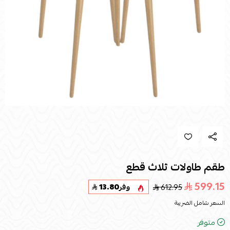
طقم طاولات ثلاث قطع
599.15
612.95
وفر
13.80
السعر شامل الضريبة
متوفر