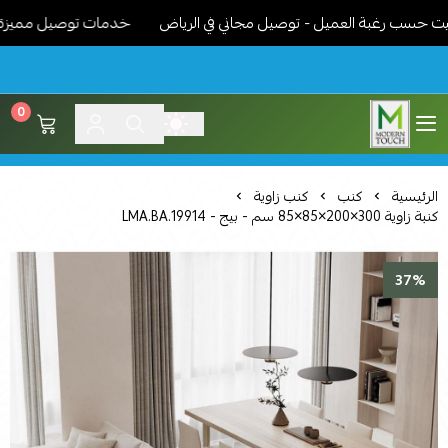
ب رغبة العميل - توصيل مجاني في الرياض
خدمات توصيل مميزة - نوصل
0
اثاث مودرن لمسة عصرية
الرئيسية
كنب
كنب زاوية
كنبة زاوية 300×200×85×85 سم - بيج - LMA.BA.19914
37%