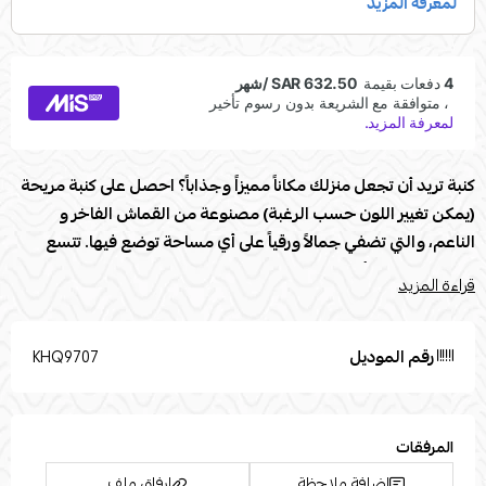
كنبة تريد أن تجعل منزلك مكاناً مميزاً وجذاباً؟ احصل على كنبة مريحة
(يمكن تغيير اللون حسب الرغبة) مصنوعة من القماش الفاخر و
الناعم، والتي تضفي جمالاً ورقياً على أي مساحة توضع فيها. تتسع
الكنبة لعدد من أشخاص بكل راحة، مما يجعلها الخيار المثالي للمنازل
قراءة المزيد
التي تحب استضافة الأصدقاء والعائلة. تتميز الكنبة بتصميمها العصري
والأنيق، مما يجعلها قطعة مثالية للديكور الداخلي. بادر بالحصول على
هذه الكنبة الفاخرة اليوم واحصل على جو من الراحة والأناقة في
رقم الموديل
KHQ9707
منزلك.
مواصفات كنبة :
المرفقات
العلامة التجارية: Modern Touch
إضافة ملاحظة
إرفاق ملف