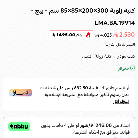
كنبة زاوية 300×200×85×85 سم - بيج -
LMA.BA.19914
2,530
4,025
وفر
1495.00
السعر شامل الضريبة
كنب مودرن ,
كنبة زواية ,
كنب ,
متوفر
أو قسم فاتورتك بقيمة
632.50 ر.س
على
4
دفعات
بدون رسوم تأخير، متوافقة مع الشريعة الإسلامية
اعرف أكثر