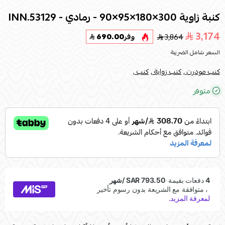
كنبة زاوية 300×180×95×90 - رمادي - INN.53129
3,174
3,864
وفر
690.00
السعر شامل الضريبة
كنب مودرن ,
كنب زواية ,
كنب ,
متوفر