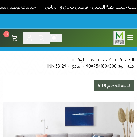
 حسب رغبة العميل - توصيل مجاني في الرياض
خدمات توصيل مميزة - نو
0
اثاث مودرن لمسة عصرية
الرئيسية
كنب
كنب زاوية
كنبة زاوية 300×180×95×90 - رمادي - INN.53129
نسبة الخصم 18%