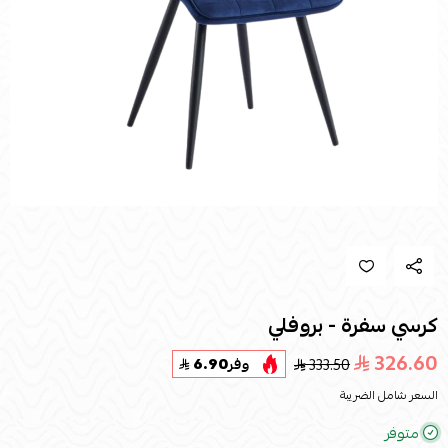
كرسي سفرة - بروفلي
326.60
333.50
وفر
6.90
السعر شامل الضريبة
متوفر