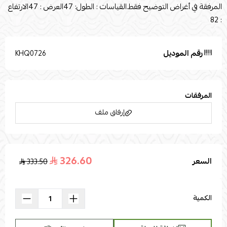
المرفقة في أغراض التوضيح فقط.القياسات : الطول: 47العرض : 47الارتفاع
: 82
رقم الموديل
KHQ0726
المرفقات
إرفاق ملف
326.60
السعر
333.50
اسحب و افلت الملف هنا
استعراض
الكمية