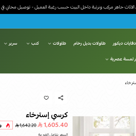
 مركب ونرتبة داخل البيت حسب رغبة العميل - توصيل مجاني في الرياض
فايات ديكور
طاولات بديل رخام
طاولات
كنب
سرير
ر لمسة عصرية
ترخاء
كرسي إسترخاء
1,605.40
1,642.20
و
السعر شامل الضريبة