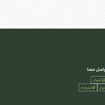
اصل معنا
الجوال
روني
تيليجرام