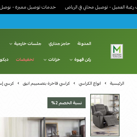
يل - توصيل مجاني في الرياض
خدمات توصيل مميزة - نوصل الاثاث جاهز
المدونة
حاجز جداري
جلسات خارجية
د
ركن قهوة
خزانات
تخفيضات
ديكو
اثاث مودرن لمسة عصرية
الرئيسية
انواع الكراسي
كراسي فاخرة بتصمييم انيق
كرسي إس
نسبة الخصم 2%