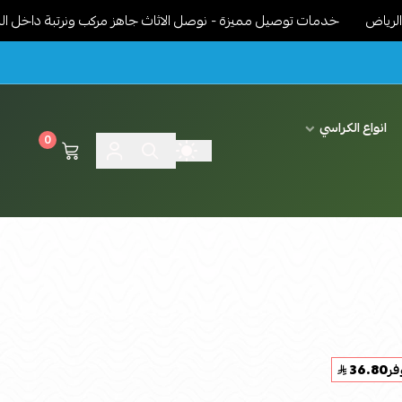
خدمات توصيل مميزة - نوصل الاثاث جاهز مركب ونرتبة داخل البيت حسب ر
انواع الكراسي
0
فر
36.80