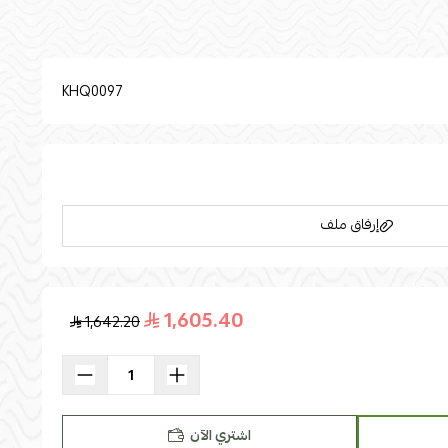
التوضيح فقط.
KHQ0097
إرفاق ملف
1,605.40
1,642.20
 واحد. الطبعات :سادة . شكل الذراع :
منحني . شكل مسند الظهر :
اسحب و افلت الملف هنا
تضمن وسائد صغيرة: لا .النوع :كنب استرخاء قابل للضبط. الأسلوب :
استعراض
ُعاد تدويره, راحة عالية التنجيد قماش اسم التشكيلة كيث
اشتري الآن