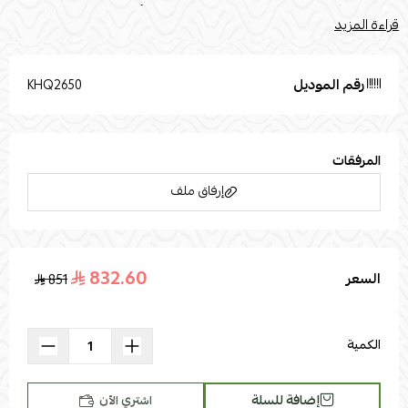
المنتج قليلاً بسبب مصادر الإضاءة الفوتوغرافية أو إعدادات شاشتك.
قراءة المزيد
تستخدم صور المنتج المرفقة في أغراض التوضيح فقطالقياسات : الطول:
85العرض : 41الارتفاع : 89الخامات :خامة السطح : بلاستيكخامة الأرجل :
خشب
رقم الموديل
KHQ2650
المرفقات
إرفاق ملف
832.60
السعر
851
اسحب و افلت الملف هنا
استعراض
الكمية
إضافة للسلة
اشتري الآن