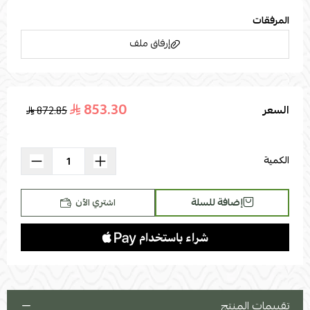
المرفقات
إرفاق ملف
853.30
السعر
872.85
اسحب و افلت الملف هنا
استعراض
الكمية
إضافة للسلة
اشتري الآن
تقييمات المنتج