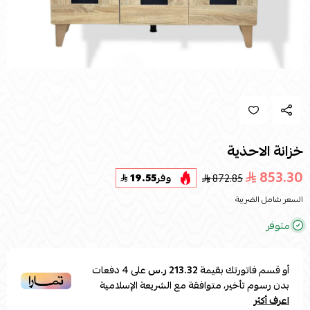
خزانة الاحذية
853.30
872.85
وفر
19.55
السعر شامل الضريبة
متوفر
أو قسم فاتورتك بقيمة
213.32 ر.س
على
4
دفعات
بدون رسوم تأخير، متوافقة مع الشريعة الإسلامية
اعرف أكثر