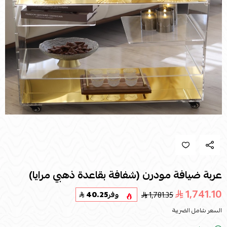
عربة ضيافة مودرن (شفافة بقاعدة ذهبي مرايا)
1,741.10
1,781.35
وفر
40.25
السعر شامل الضريبة