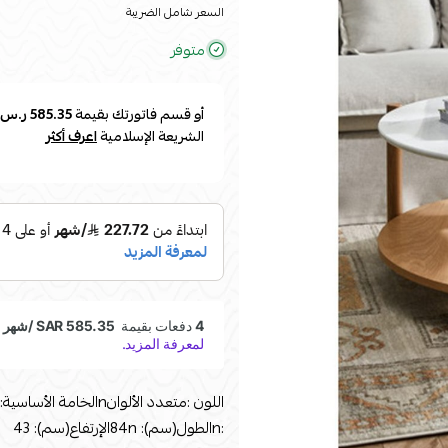
السعر شامل الضريبة
متوفر
أو قسم فاتورتك بقيمة
585.35 ر.س
الشريعة الإسلامية
اعرف أكثر
:nالطول(سم): 84nالإرتفاع(سم): 43