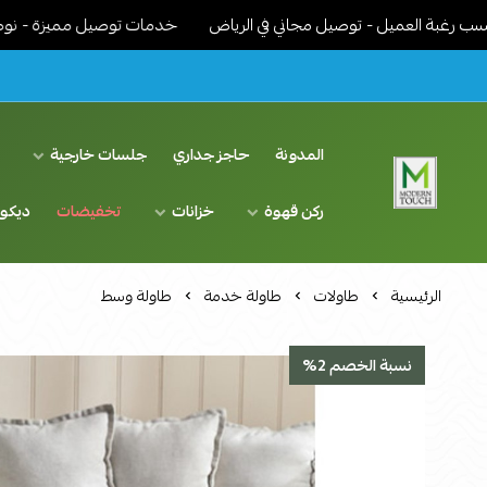
العميل - توصيل مجاني في الرياض
خدمات توصيل مميزة - نوصل الاثاث 
المدونة
حاجز جداري
جلسات خارجية
د
ركن قهوة
خزانات
تخفيضات
ديكو
اثاث مودرن لمسة عصرية
الرئيسية
طاولات
طاولة خدمة
طاولة وسط
نسبة الخصم 2%