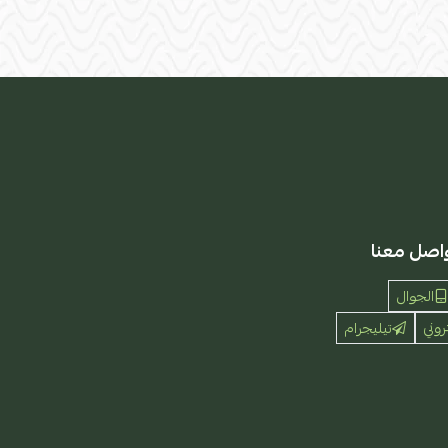
اصل معنا
الجوال
روني
تيليجرام