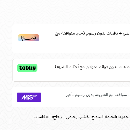
على
4
دفعات بدون رسوم تأخير، متوافقة مع
اللون :متعدد الألوانnالخامة الأساسية: حديدnالخامة السطح: خشب رخامي - زجاجnالمقاسات