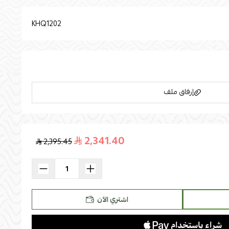
KHQ1202
إرفاق ملف
2,341.40
2,395.45
اسحب و افلت الملف هنا
استعراض
اشتري الآن