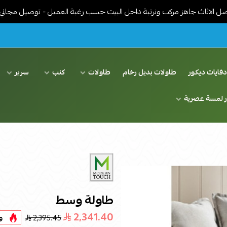
جاهز مركب ونرتبة داخل البيت حسب رغبة العميل - توصيل مجاني في الريا
فايات ديكور
طاولات بديل رخام
طاولات
كنب
سرير
ر لمسة عصرية
طاولة وسط
2,341.40
2,395.45
و