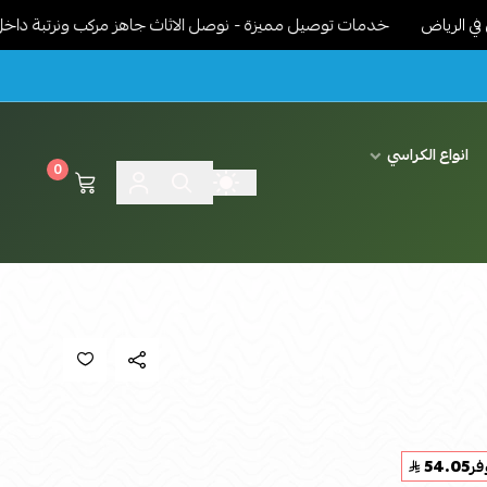
ض
خدمات توصيل مميزة - نوصل الاثاث جاهز مركب ونرتبة داخل البيت ح
انواع الكراسي
0
فر
54.05