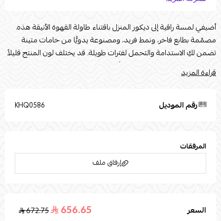
أضيفي لمسة راقية إلى ديكور المنزل باقتناء طاولة القهوة الأنيقة هذه.
مصمّمة بطابع فاخر، ونمط فريد، ومصنوعة يدويًّا من خامات متينة
تضمن لكِ الاستدامة والتحمل لفترات طويلة. قد يختلف لون المنتج قليلاً
بسبب إضاءة الصور الفوتوغرافية أو إعدادات الشاشة الخاصة بك.
قراءة المزيد
تُستخدم صور المنتج المرفقة لأغراض التوضيح والتمثيل فقط.
القياساتnالطول: 60nالعرض : 110nالارتفاع : 45n
رقم الموديل
KHQ0586
المرفقات
إرفاق ملف
656.65
السعر
672.75
اسحب و افلت الملف هنا