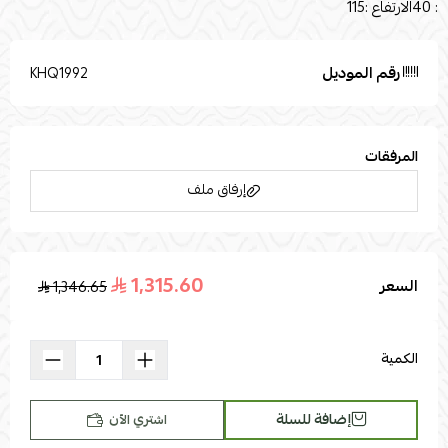
: 40الارتفاع :115
رقم الموديل
KHQ1992
المرفقات
إرفاق ملف
1,315.60
السعر
1,346.65
اسحب و افلت الملف هنا
استعراض
الكمية
إضافة للسلة
اشتري الآن