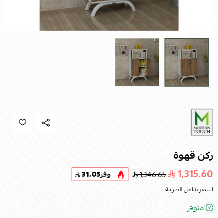
ركن قهوة
1,315.60
1,346.65
وفر
31.05
السعر شامل الضريبة
متوفر