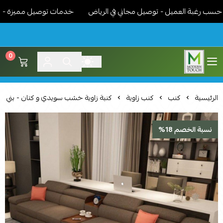
رغبة العميل - توصيل مجاني في الرياض
خدمات توصيل مميزة - نوصل ال
0
اثاث مودرن لمسة عصرية
الرئيسية
كنب
كنب زاوية
كنبة زاوية خشب سويدي و كتان - بني
نسبة الخصم 18%