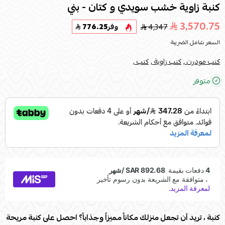
كنبة زاوية خشب سويدي و كتان - بني
3,570.75
4,347
وفر
776.25
السعر شامل الضريبة
كنب مودرن ,
كنب زاوية ,
كنب ,
متوفر
كنبة ، تريد أن تجعل منزلك مكاناً مميزاً وجذاباً؟ احصل على كنبة مريحة