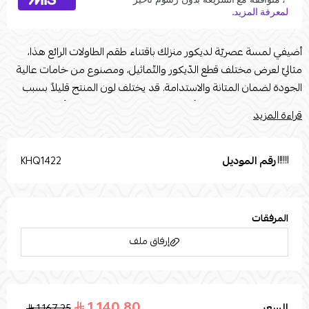
أضيفي لمسة عصريّة لديكور منزلك باقتناء طقم الطاولات الرائع هذا،
مثاليّ لعرض مختلف قطع الدّيكور والتّماثيل، ومصنوع من خامات عالية
الجودة لضمان المتانة والاستدامة. قد يختلف لون المنتج قليلاً بسبب
إضاءة الصور الفوتوغرافية أو إعدادات الشاشة الخاصة بك. تُستخدم صور
قراءة المزيد
المنتج المرفقة لأغراض التوضيح والتمثيل فقط.nالقياسات :n"الطاولة
الكبيرة : الطول 120 العرض 60 الارتفاع 50 طاولات الخدمة : الطول 35
العرض 35 الارتفاع 55 الألوان المتوفرة للجزء السفلي : ذهبي فضي أسود"
رقم الموديل
KHQ1422
المرفقات
إرفاق ملف
1,140.80
السعر
1,167.25