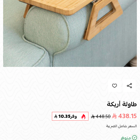
طاولة أريكة
438.15
448.50
وفر
10.35
السعر شامل الضريبة
متوفر