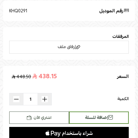
رقم الموديل
KHQ0291
المرفقات
إرفاق ملف
438.15
السعر
448.50
اسحب و افلت الملف هنا
استعراض
الكمية
إضافة للسلة
اشتري الآن