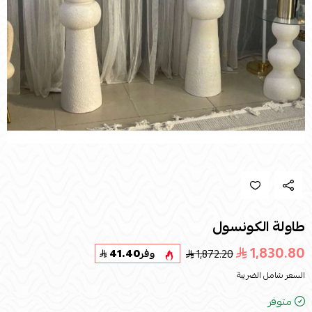
طاولة الكونسول
1,830.80
1,872.20
وفر
41.40
السعر شامل الضريبة
متوفر