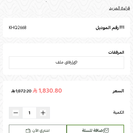
المنتج قليلاً بسبب مصادر الإضاءة الفوتوغرافية أو إعدادات شاشتك.
قراءة المزيد
تستخدم صور المنتج المرفقة في أغراض التوضيح فقطالقياسات :الطول :
80العرض : 40الارتفاع : 100الخامات : خامة السطح : زجاج خامة الأرجل :
رخام
رقم الموديل
KHQ2668
المرفقات
إرفاق ملف
1,830.80
السعر
1,872.20
اسحب و افلت الملف هنا
استعراض
الكمية
إضافة للسلة
اشتري الآن