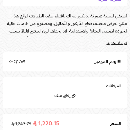
أضيفي لمسة عصريّة لديكور منزلك باقتناء طقم الطاولات الرائع هذا،
مثاليّ لعرض مختلف قطع الدّيكور والتّماثيل، ومصنوع من خامات عالية
الجودة لضمان المتانة والاستدامة. قد يختلف لون المنتج قليلاً بسبب
إضاءة الصور الفوتوغرافية أو إعدادات الشاشة الخاصة بك. تُستخدم صور
قراءة المزيد
المنتج المرفقة لأغراض التوضيح والتمثيل فقط.nالقياسات :n"الطاولة
الكبيرة : القطر 80 الارتفاع 50 طاولات الخدمة : القطر 35 الارتفاع 55 الألوان
المتوفرة للجزء السفلي : ذهبي فضي أسود"
رقم الموديل
KHQ1769
المرفقات
إرفاق ملف
1,220.15
السعر
1,247.75
اسحب و افلت الملف هنا