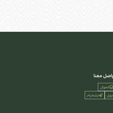
اصل معنا
الجوال
روني
تيليجرام