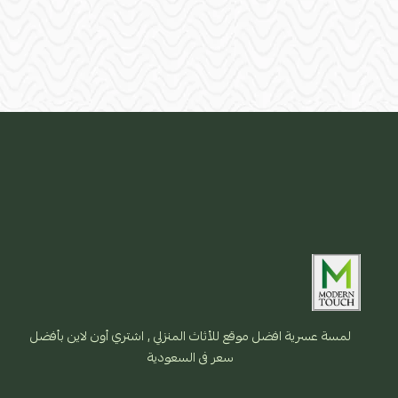
لمسة عسرية افضل موقع للأثاث المنزلي , اشتري أون لاين بأفضل
سعر فى السعودية