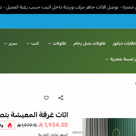
وصل الاثاث جاهز مركب ونرتبة داخل البيت حسب رغبة العميل - توصيل مجا
فايات ديكور
طاولات بديل رخام
طاولات
كنب
سرير
ر لمسة عصرية
اثاث غرفة المعيشة ب
1,934.30
1,979.15
وف
السعر شامل الضريبة