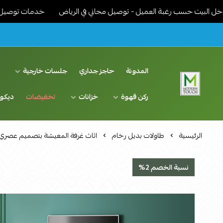
ت حسب رغبة العميل - توصيل مجاني في الرياض
خدمات توصيل مميزة - ن
المدونة
حاجز جداري
جلسات خارجية
د
ركن قهوة
خزانات
تخفيضات
ديكو
اثاث مودرن لمسة عصرية
الرئيسية
طاولات بديل رخام
اثاث غرفة المعيشة بتصميم عصري
نسبة الخصم 2%