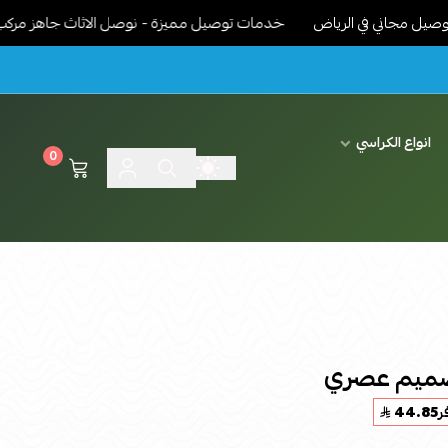
ني في الرياض
خدمات توصيل مميزة - نوصل الاثاث جاهز مركب ونرتبة د
انواع الكراسي
0
تصميم عصري
ر
44.85