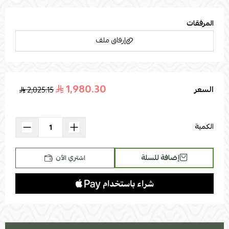
المرفقات
إرفاق ملف
1,980.30
السعر
2,025.15
اسحب و افلت الملف هنا
استعراض
الكمية
إضافة للسلة
اشتري الآن