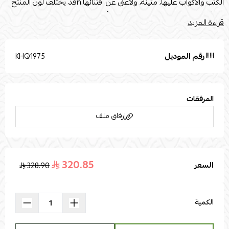
الكتب والأكواب عليها، متينة، ولاغنى عن اقتنائها.nقد يختلف لون المنتج
قليلاً بسبب إضاءة الصور الفوتوغرافية أو إعدادات الشاشة الخاصة بك.
قراءة المزيد
تُستخدم صور المنتج المرفقة لأغراض التوضيح والتمثيل فقط. القياسات
القطر : 55nالارتفاع : 35n
رقم الموديل
KHQ1975
المرفقات
إرفاق ملف
320.85
السعر
328.90
اسحب و افلت الملف هنا
استعراض
الكمية