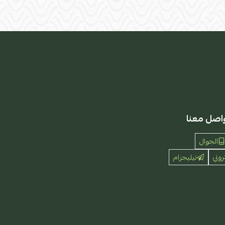
اصل معنا
الجوال
روني
تيليجرام