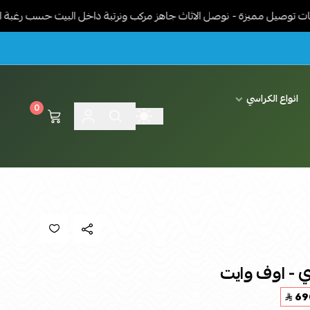
ميزة - نوصل الاثاث جاهز مركب ونرتبة داخل البيت حسب رغبة العميل - ت
انواع الكراسي
0
ي - اوف وايت
69