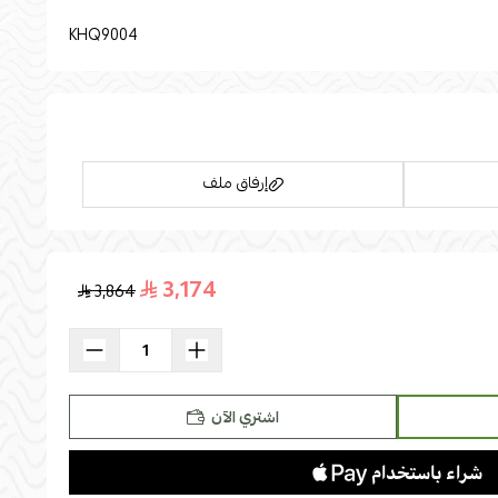
KHQ9004
إرفاق ملف
ماء وسهل التنظيف
3,174
3,864
ل تعيير الالوان والمقاسات)
اسحب و افلت الملف هنا
استعراض
اشتري الآن