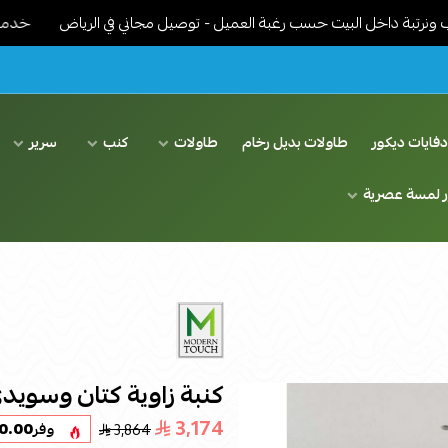
اخل البيت حسب رغبة العميل - توصيل مجاني في الرياض
خدمات توصيل م
فايات ديكور
طاولات بديل رخام
طاولات
كنب
سرير
ر لمسة عصرية
كنبة زاوية كتان وسويد
3,174
3,864
وفر
0.00