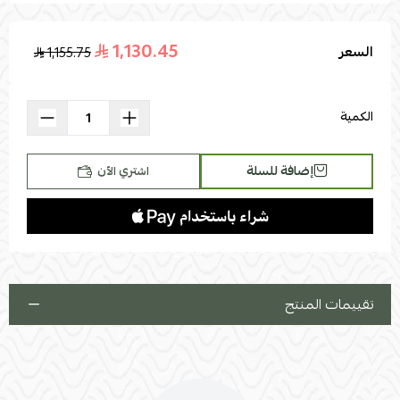
1,130.45
السعر
1,155.75
اسحب و افلت الملف هنا
استعراض
الكمية
إضافة للسلة
اشتري الآن
تقييمات المنتج