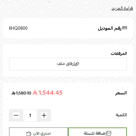
في أغراض التوضيح فقط. المقاسات :اللون: بني وأسودالخامة: حديد
قراءة المزيد
وخشب ام دي افالطول (سم): 100العرض (سم): 40الإرتفاع (سم): 80
رقم الموديل
KHQ0800
المرفقات
إرفاق ملف
1,544.45
السعر
1,580.10
اسحب و افلت الملف هنا
استعراض
الكمية
إضافة للسلة
اشتري الآن