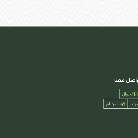
اصل معنا
الجوال
روني
تيليجرام