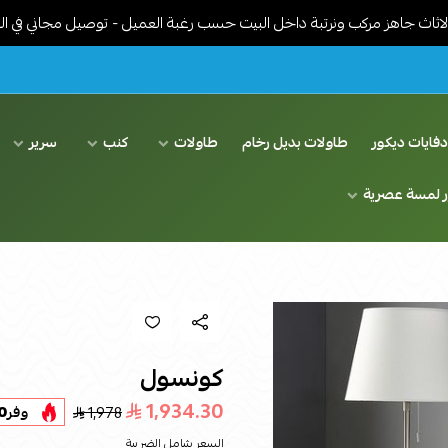
مركب ونرتبة داخل البيت حسب رغبة العميل - توصيل مجاني في الرياض
فايات ديكور
طاولات بديل رخام
طاولات
كنب
سرير
ر لمسة عصرية
كونسول
1,934.30
1,978
وفر
0
السعر شامل الضريبة