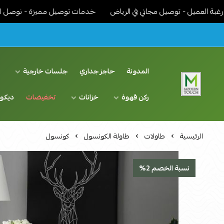
ل - توصيل مجاني في الرياض
خدمات توصيل مميزة - نوصل الاثاث جاهز 
المدونة
حاجز جداري
جلسات خارجية
د
ركن قهوة
خزانات
تخفيضات
ديكو
اثاث مودرن لمسة عصرية
الرئيسية
طاولات
طاولة الكونسول
كونسول
نسبة الخصم 2%