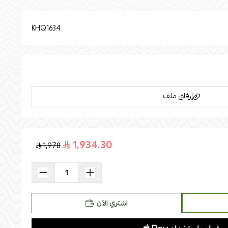
KHQ1634
إرفاق ملف
1,934.30
1,978
اسحب و افلت الملف هنا
استعراض
اشتري الآن