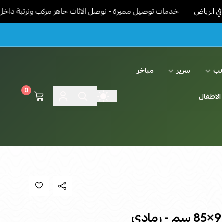
خدمات توصيل مميزة - نوصل الاثاث جاهز مركب ونرتبة داخل البيت حس
نب
سرير
مباخر
0
الاطفال