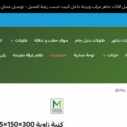
هز مركب ونرتبة داخل البيت حسب رغبة العميل - توصيل مجاني في الرياض
ات ديكور
طاولات بديل رخام
موقد حطب و تدفئة
طاولات
ك
خزانات
لوحة جدارية
تخفيضات
طقم غرفة معيشة
ركن 
كنبة زاوية 300×150×95×85 سم - رمادي