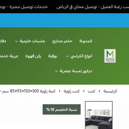
عميل - توصيل مجاني في الرياض
خدمات توصيل مميزة - نوصل الاثاث جا
المدونة
حاجز جداري
جلسات خارجية
دفاي
انواع الكراسي
بوفية
ركن قهوة
عربية خدمة
اثاث مودرن لمسة عصرية
ديكور لمسة عصرية
الرئيسية
كنب
كنب زاوية
كنبة زاوية 300×150×95×85 سم - رمادي
نسبة الخصم 18%