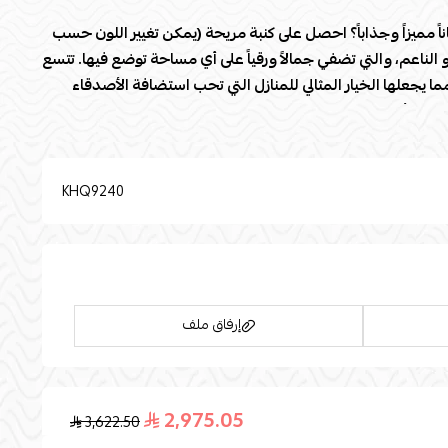
ناً مميزاً وجذاباً؟ احصل على كنبة مريحة (يمكن تغيير اللون حسب
الناعم، والتي تضفي جمالاً ورقياً على أي مساحة توضع فيها. تتسع
 يجعلها الخيار المثالي للمنازل التي تحب استضافة الأصدقاء
ري والأنيق، مما يجعلها قطعة مثالية للديكور الداخلي. بادر
وم واحصل على جو من الراحة والأناقة في منزلك.
KHQ9240
إرفاق ملف
ة
ماء وسهل التنظيف
2,975.05
3,622.50
ل تعيير الالوان والمقاسات)
اسحب و افلت الملف هنا