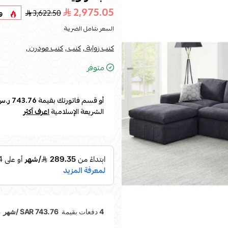
2,975.05
3,622.50
و
السعر شامل الضريبة
كنب زواية ,
كنب ,
كنب مودرن ,
متوفر
أو قسم فاتورتك بقيمة
743.76 ر.س
الشريعة الإسلامية
اعرف أكثر