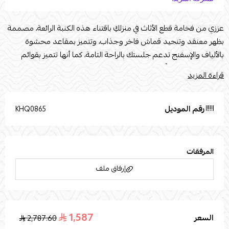
عززي من فخامة قطع الأثاث في منزلكِ باقتناء هذه الكنبة الرائعة، مصممة
بظهر معنقد وتنجيد قماش فاخر وجذاب، وتتميز بمقاعد محشوة
بالألياف والإسفنج تدعم جلستك بالراحة التامة، كما أنها تتميز بقوائم
متينة وتتطلب تنظيفًا احترافيًا من آن لآخر للحفاظ على جودتهاتستخدم
قراءة المزيد
صور المنتج المرفقة في أغراض التوضيح فقط.المقاسات :الطول: 210العمق
: 85 الارتفاع : 85الخامات:نوع الخشب : خشب سويدي اللون : رمادينوع
القماش : بوليستر
رقم الموديل
KHQ0865
المرفقات
إرفاق ملف
1,587
السعر
2,787.60
اسحب و افلت الملف هنا