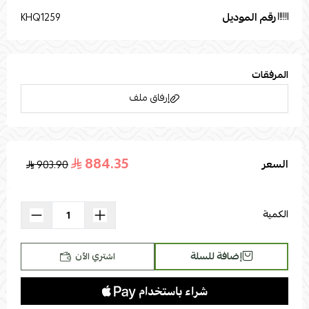
رقم الموديل
KHQ1259
المرفقات
إرفاق ملف
884.35
السعر
903.90
اسحب و افلت الملف هنا
استعراض
الكمية
إضافة للسلة
اشتري الآن