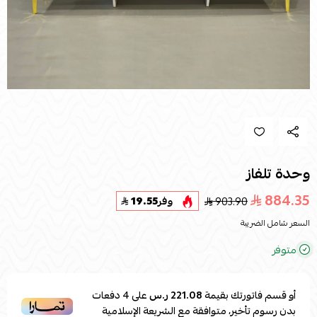
وحدة تلفاز
884.35
903.90
وفر
19.55
السعر شامل الضريبة
متوفر
أو قسم فاتورتك بقيمة
221.08 ر.س
على
4
دفعات
بدون رسوم تأخير، متوافقة مع الشريعة الإسلامية