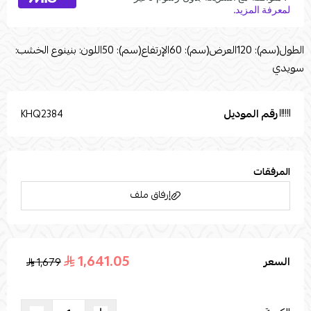
الطول(سم): 120العرض(سم): 60الإرتفاع(سم): 50اللون: بنينوع الخشب:
سويدي
رقم الموديل
KHQ2384
المرفقات
إرفاق ملف
1,641.05
السعر
1,679
اسحب و افلت الملف هنا
استعراض