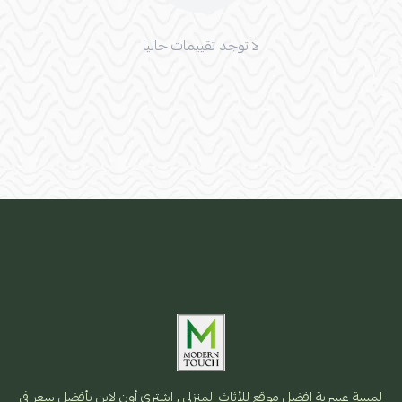
لا توجد تقييمات حاليا
لمسة عسرية افضل موقع للأثاث المنزلي , اشتري أون لاين بأفضل سعر فى