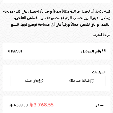
كنبة ، تريد أن تجعل منزلك مكاناً مميزاً وجذاباً؟ احصل على كنبة مريحة
(يمكن تغيير اللون حسب الرغبة) مصنوعة من القماش الفاخر و
الناعم، والتي تضفي جمالاً ورقياً على أي مساحة توضع فيها. تتسع
الكنبة لعدد من أشخاص بكل راحة، مما يجعلها الخيار المثالي للمنازل
قراءة المزيد
التي تحب استضافة الأصدقاء والعائلة. تتميز الكنبة بتصميمها العصري
والأنيق، مما يجعلها قطعة مثالية للديكور الداخلي. بادر بالحصول على
هذه الكنبة الفاخرة اليوم واحصل على جو من الراحة والأناقة في
رقم الموديل
KHQ9381
منزلك.
مواصفات كنبة :
المرفقات
العلامة التجارية: Modern Touch
إضافة ملاحظة
إرفاق ملف
الطول (سم) 300
العرض (سم) 270
الإرتفاع (سم) 87
العمق (سم) 85
3,768.55
السعر
4,588.50
اسحب و افلت الملف هنا
بلد المنشأ : المملكة العربية السعودية
استعراض