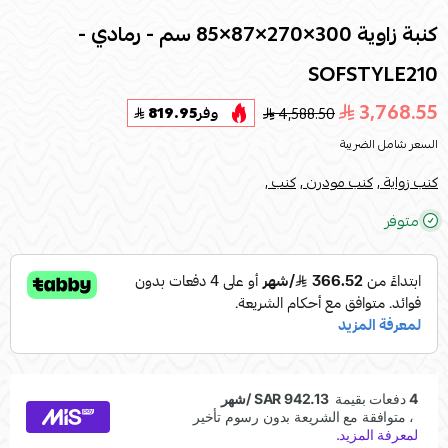
كنبة زاوية 300×270×87×85 سم - رمادي -
SOFSTYLE210
3,768.55
4,588.50
وفر
819.95
السعر شامل الضريبة
كنب زواية ,
كنب مودرن ,
كنب ,
متوفر