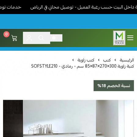
ل البيت حسب رغبة العميل - توصيل مجاني في الرياض
خدمات توصيل ممي
0
اثاث مودرن لمسة عصرية
الرئيسية
كنب
كنب زاوية
كنبة زاوية 300×270×87×85 سم - رمادي - SOFSTYLE210
نسبة الخصم 18%