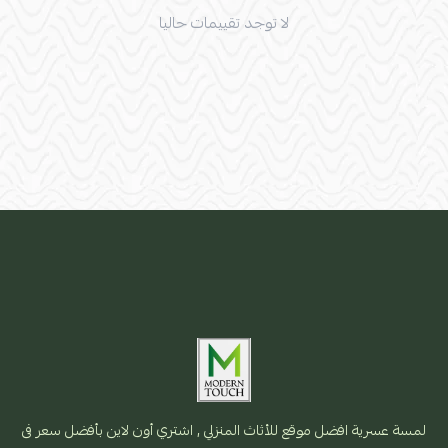
لا توجد تقييمات حاليا
لمسة عسرية افضل موقع للأثاث المنزلي , اشتري أون لاين بأفضل سعر فى