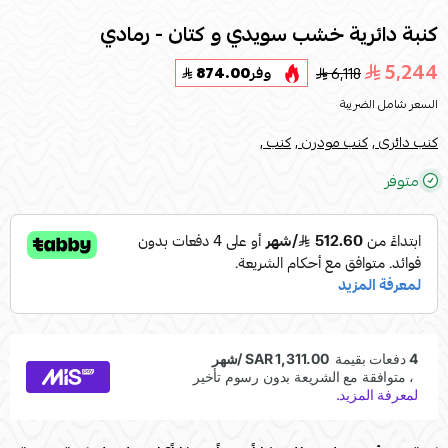
كنبة دائرية خشب سويدي و كتان - رمادي
5,244
6,118
وفر
874.00
السعر شامل الضريبة
كنب دائرى ,
كنب مودرن ,
كنب ,
متوفر