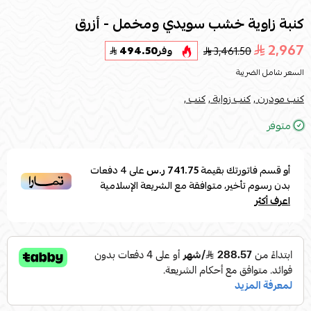
كنبة زاوية خشب سويدي ومخمل - أزرق
2,967
3,461.50
وفر
494.50
السعر شامل الضريبة
كنب مودرن ,
كنب زواية ,
كنب ,
متوفر
أو قسم فاتورتك بقيمة
741.75 ر.س
على
4
دفعات
بدون رسوم تأخير، متوافقة مع الشريعة الإسلامية
اعرف أكثر