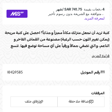
كنبة تريد أن تجعل منزلك مكاناً مميزاً وجذاباً؟ احصل على كنبة مريحة
(يمكن تغيير اللون حسب الرغبة) مصنوعة من القماش الفاخر و
الناعم، والتي تضفي جمالاً ورقياً على أي مساحة توضع فيها. تتسع
الكنبة لعدد من أشخاص بكل راحة، مما يجعلها الخيار المثالي للمنازل
قراءة المزيد
التي تحب استضافة الأصدقاء والعائلة. تتميز الكنبة بتصميمها العصري
والأنيق، مما يجعلها قطعة مثالية للديكور الداخلي. بادر بالحصول على
هذه الكنبة الفاخرة اليوم واحصل على جو من الراحة والأناقة في
رقم الموديل
KHQ9585
منزلك.
مواصفات كنبة :
المرفقات
العلامة التجارية: Modern Touch
إضافة ملاحظة
إرفاق ملف
الطول (سم) 260
العرض (سم) 170