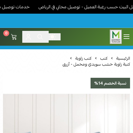
بيت حسب رغبة العميل - توصيل مجاني في الرياض
خدمات توصيل مميزة -
0
اثاث مودرن لمسة عصرية
الرئيسية
كنب
كنب زاوية
كنبة زاوية خشب سويدي ومخمل - أزرق
نسبة الخصم 14%