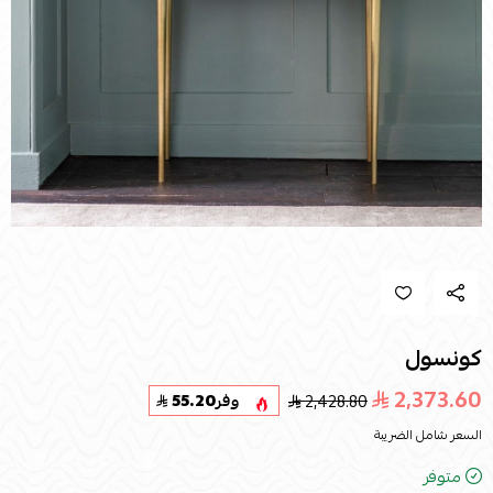
كونسول
2,373.60
2,428.80
وفر
55.20
السعر شامل الضريبة
متوفر