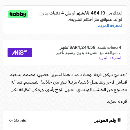
"جددي ديكور غرفة نومك باقتناء هذا السرير العصري. مصمم بتنجيد
قماش فاخر وتفاصيل ذهبية مزيّنة تعزز من جاذبية التصميم، كما أنه
مصنوع من الخشب الهندسي المتين بلوح رأسي، ويمكن تنظيفه بكل
سهولة.كما يمكن اضافة مرتبة كما ان موصفات مذكورة ادنىمرتبة طبية
قراءة المزيد
تناسب من يفضل المرتبة القاسية أو يعاني من آلام الظهر 7 طبقات على
ثلاث اجزاء - طبقة الغلاف - طبقات الراحة والنعومة - طبقات الدعم
بارتفاع 30 سم لتحقيق الدعم الكامل للظهر والعمود الفقري مع لمسة
رقم الموديل
KHQ2586
من النعومة والراحة مما يوفر تجربة نوم مثالي طبقة الغلاف قماش عالي