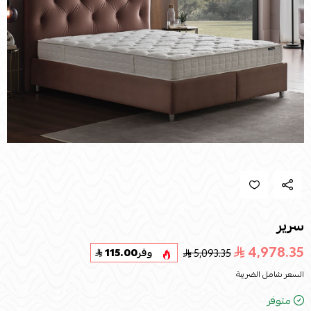
سرير
4,978.35
5,093.35
وفر
115.00
السعر شامل الضريبة
متوفر