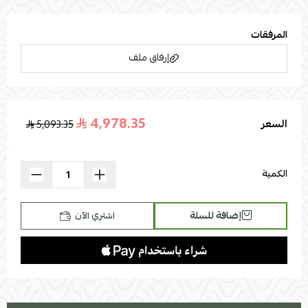
الجودة 360 جرام لتوفير اعلى مستوى من النعومة و العمر الافتراضي
طبقات الراحة والنعومة 3 طبقات من الاسفنج المرن عالى الجودة بسمك
المرفقات
4 سم لتحقيق الراحة طبقات الدعم الكامل 3 طبقات من الاسفنج
إرفاق ملف
المدعوم لتوفير الدعم الكامل للظهر والعمود الفقري طبقة علوية من
الاسفنج مدعوم قاسي طبقة رئيسية 18 سم من الاسفنج المدعوم
متوسطة القساوة طبقة سفلية من الاسفنج المدعوم قاسي"المقاسات
:الطول :200العرض :180الارتفاع:130
4,978.35
السعر
5,093.35
اسحب و افلت الملف هنا
استعراض
الكمية
إضافة للسلة
اشتري الآن