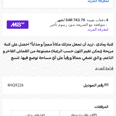
كنبة رمادى ، تريد أن تجعل منزلك مكاناً مميزاً وجذاباً؟ احصل على كنبة
مريحة (يمكن تغيير اللون حسب الرغبة) مصنوعة من القماش الفاخر و
الناعم، والتي تضفي جمالاً ورقياً على أي مساحة توضع فيها. تتسع
الكنبة لعدد من أشخاص بكل راحة، مما يجعلها الخيار المثالي للمنازل
قراءة المزيد
التي تحب استضافة الأصدقاء والعائلة. تتميز الكنبة بتصميمها العصري
والأنيق، مما يجعلها قطعة مثالية للديكور الداخلي. بادر بالحصول على
هذه الكنبة الفاخرة اليوم واحصل على جو من الراحة والأناقة في
رقم الموديل
KHQ9226
منزلك.
مواصفات كنبة :
المرفقات
العلامة التجارية: Modern Touch
إضافة ملاحظة
إرفاق ملف