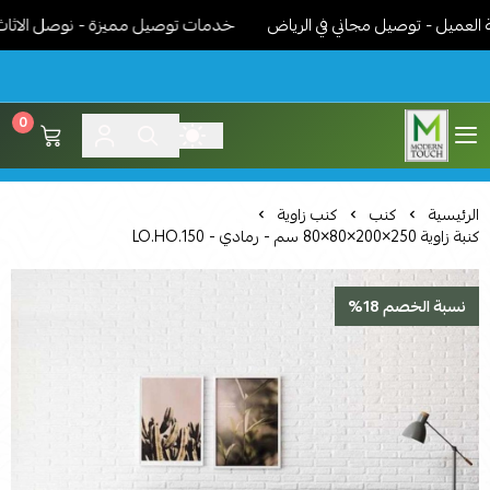
ل - توصيل مجاني في الرياض
خدمات توصيل مميزة - نوصل الاثاث جاهز
0
اثاث مودرن لمسة عصرية
الرئيسية
كنب
كنب زاوية
كنبة زاوية 250×200×80×80 سم - رمادي - LO.HO.150
نسبة الخصم 18%