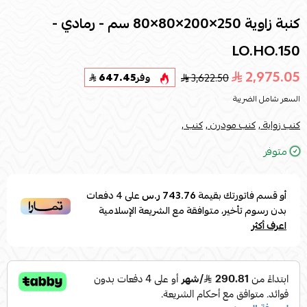
كنبة زاوية 250×200×80×80 سم - رمادي -
LO.HO.150
2,975.05
3,622.50
وفر
647.45
السعر شامل الضريبة
كنب زواية ,
كنب مودرن ,
كنب ,
متوفر
أو قسم فاتورتك بقيمة
743.76 ر.س
على
4
دفعات
بدون رسوم تأخير، متوافقة مع الشريعة الإسلامية
اعرف أكثر