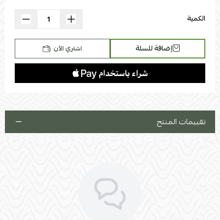
id="CircularProgressbar">
</svg>
الكمية
إضافة للسلة
اشتري الآن
تقييمات المنتج