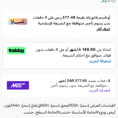
متوفر
أو قسم فاتورتك بقيمة
377.48 ر.س
على
4
دفعات
بدون رسوم تأخير، متوافقة مع الشريعة الإسلامية
اعرف أكثر
القياسات العرض (سم): 100nالعمق (سم): 60nالإرتفاع (سم): 46nاللون :
أبيض وبنيnالخامة الأساسية: خشبnالخامة السطح: خشب