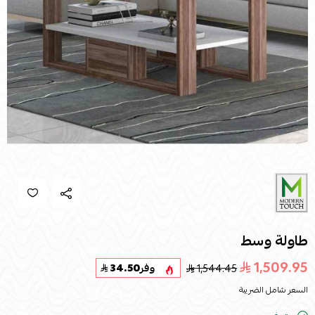
طاولة وسط
1,509.95
1,544.45
وفر
34.50
السعر شامل الضريبة