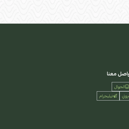
اصل معنا
الجوال
روني
تيليجرام