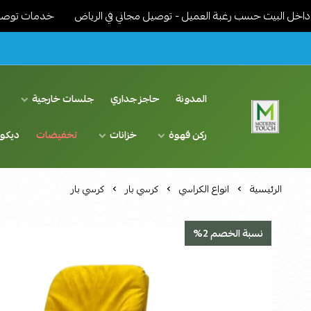
يت حسب رغبة العميل - توصيل مجاني في الرياض
خدمات توصيل مميزة -
المدونة
حاجز جداري
جلسات خارجية
د
ركن قهوة
خزانات
تخفيضات
ديكو
اثاث مودرن لمسة عصرية
الرئيسية
انواع الكراسي
كرسي بار
كرسي بار
نسبة الخصم 2%