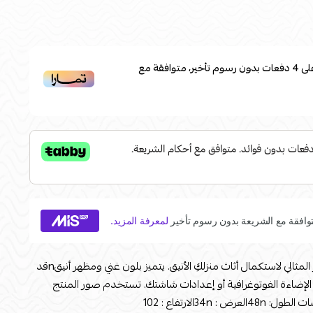
لى
4
دفعات بدون رسوم تأخير، متوافقة مع
يعّد هذا الكرسي الخفيف المتين، الخيار المثالي لاستكمال أثاث منزلكِ الأنيق. يتميز بلون غني ومظهر أنيقnقد
الإضاءة الفوتوغرافية أو إعدادات شاشتك. تستخدم صور المنتج
34nالارتفاع : 102