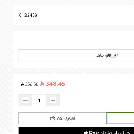
KHQ2458
إرفاق ملف
348.45
356.50
اسحب و افلت الملف هنا
استعراض
اشتري الآن