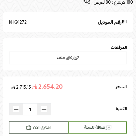
180الارتفاع : 80العرض : 45"
رقم الموديل
KHQ1272
المرفقات
إرفاق ملف
2,654.20
السعر
2,715.15
اسحب و افلت الملف هنا
استعراض
الكمية
إضافة للسلة
اشتري الآن