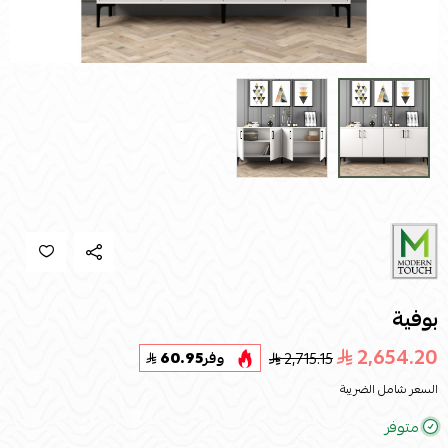
بوفية
2,654.20
2,715.15
وفر
60.95
السعر شامل الضريبة
متوفر