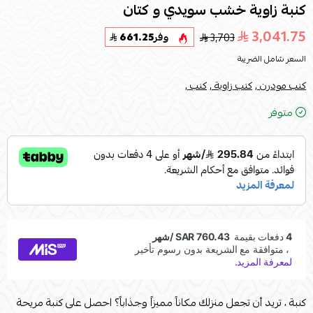
كنبة زاوية خشب سويدي و كتان
3,041.75
3,703
وفر
661.25
السعر شامل الضريبة
كنب مودرن ,
كنب زاوية ,
كنب ,
متوفر
كنبة ، تريد أن تجعل منزلك مكاناً مميزاً وجذاباً؟ احصل على كنبة مريحة