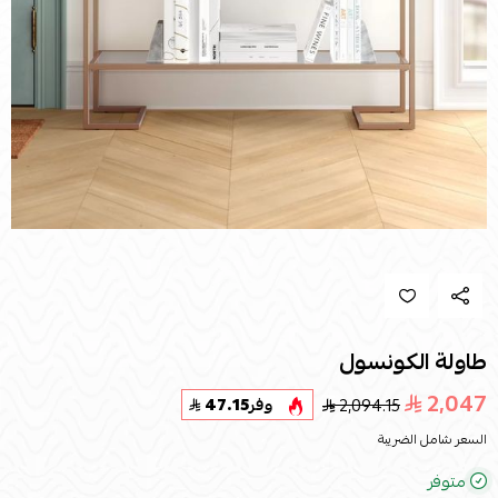
طاولة الكونسول
2,047
2,094.15
وفر
47.15
السعر شامل الضريبة
متوفر