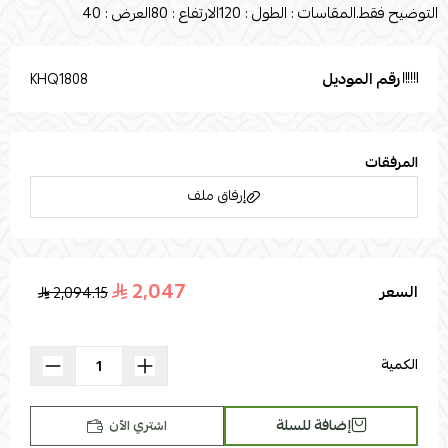
التوضيح فقط.المقاسات : الطول : 120الارتفاع : 80العرض : 40
رقم الموديل
KHQ1808
المرفقات
إرفاق ملف
2,047
السعر
2,094.15
اسحب و افلت الملف هنا
استعراض
الكمية
إضافة للسلة
اشتري الآن