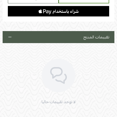
المواصفات الفنية:
الطول:
120 سم (مثالي للمساحات المتوسطة والكبيرة).
الارتفاع:
100 سم (ارتفاع مميز يبرز جمال التحف عليه).
العمق:
35 سم (نحيف وأنيق).
السطح:
بديل رخام عالي الجودة.
تقييمات المنتج
القواعد:
خشبية متينة.
✨
جدد ديكور منزلك الآن واجعل الانطباع الأول لا يُنسى!
لا توجد تقييمات حاليا