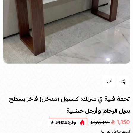
تحفة فنية في منزلك: كنسول (مدخل) فاخر بسطح
بديل الرخام وأرجل خشبية
1,150
1,698.55
وفر
548.55
السعر شامل الضريبة