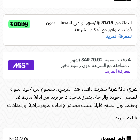
عززي اناقة غرفة سفرتك باقتناء هذا الكرسي ، مصنوع من أجود المواد
لضمان الجودة والراحة ، يتميز بتنجيد فاخر يزيد من اناقة منزلك.قد
يختلف لون المنتج قليلاً بسبب مصادر الإضاءة الفوتوغرافية أو إعدادات
شاشتك. تستخدم صور المنتج المرفقة في أغراض التوضيح فقط.القياسات
قراءة المزيد
:الطول: 47العرض : 46الارتفاع : 86الخامات:خامة التنجيد :قماش
ضغطخامة الأرجل : حديد لون خشبياللون : أزرق
رقم الموديل
KHQ2296