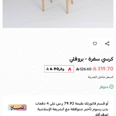
كرسي سفرة - بروفلي
319.70
326.60
وفر
6.90
السعر شامل الضريبة
متوفر
أو قسم فاتورتك بقيمة
79.92 ر.س
على
4
دفعات
بدون رسوم تأخير، متوافقة مع الشريعة الإسلامية
اعرف أكثر