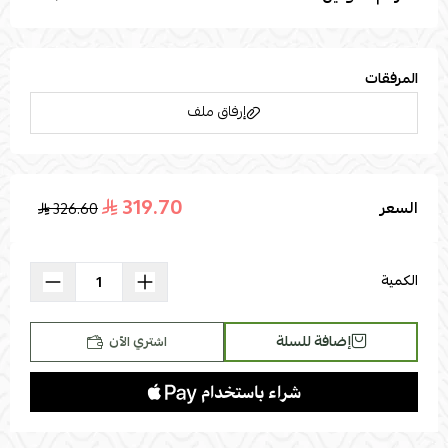
المرفقات
إرفاق ملف
319.70
السعر
326.60
اسحب و افلت الملف هنا
استعراض
الكمية
إضافة للسلة
اشتري الآن