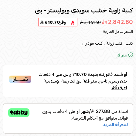
كنبة زاوية خشب سويدي وبوليستر - بني
2,842.80
3,461.50
وفر
618.70
السعر شامل الضريبة
كنب ,
كنب زواية ,
كنب مودرن ,
متوفر
أو قسم فاتورتك بقيمة
710.70 ر.س
على
4
دفعات
بدون رسوم تأخير، متوافقة مع الشريعة الإسلامية
اعرف أكثر