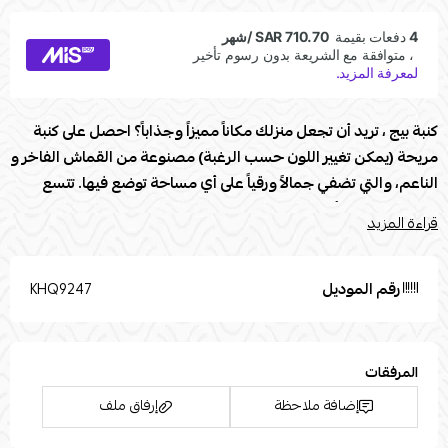
كنبة بيج ، تريد أن تجعل منزلك مكاناً مميزاً وجذاباً؟ احصل على كنبة
مريحة (يمكن تغيير اللون حسب الرغبة) مصنوعة من القماش الفاخر و
الناعم، والتي تضفي جمالاً ورقياً على أي مساحة توضع فيها. تتسع
الكنبة لعدد من أشخاص بكل راحة، مما يجعلها الخيار المثالي للمنازل
قراءة المزيد
التي تحب استضافة الأصدقاء والعائلة. تتميز الكنبة بتصميمها العصري
والأنيق، مما يجعلها قطعة مثالية للديكور الداخلي. بادر بالحصول على
هذه الكنبة الفاخرة اليوم واحصل على جو من الراحة والأناقة في
رقم الموديل
KHQ9247
منزلك.
مواصفات كنبة :
المرفقات
العلامة التجارية: Modern Touch
إضافة ملاحظة
إرفاق ملف
الطول (سم) 250
العرض (سم) 180