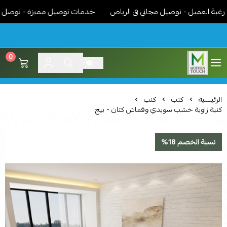
العميل - توصيل مجاني في الرياض
خدمات توصيل مميزة - نوصل الاثاث 
0
اثاث مودرن لمسة عصرية
الرئيسية
كنب
كنب
كنبة زاوية خشب سويدي وقماش كتان - بيج
نسبة الخصم 18%