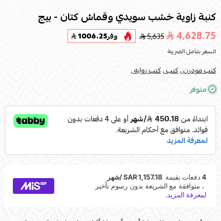
كنبة زاوية خشب سويدي وقماش كتان - بيج
4,628.75
5,635
وفر
1006.25
السعر شامل الضريبة
كنب مودرن ,
كنب ,
كنب زوايه ,
متوفر