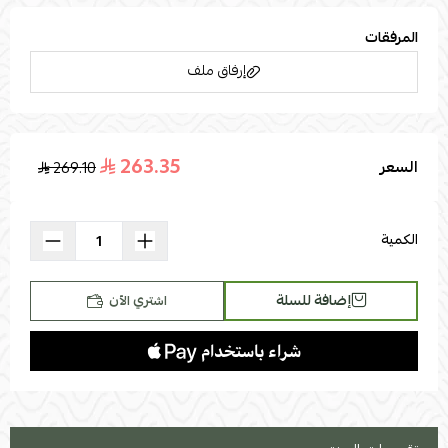
المرفقات
إرفاق ملف
263.35
السعر
269.10
اسحب و افلت الملف هنا
استعراض
الكمية
إضافة للسلة
اشتري الآن