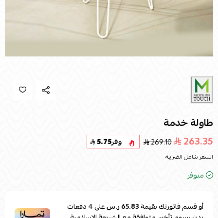
طاولة خدمة
263.35
269.10
وفر
5.75
السعر شامل الضريبة
متوفر
أو قسم فاتورتك بقيمة
65.83 ر.س
على
4
دفعات
بدون رسوم تأخير، متوافقة مع الشريعة الإسلامية