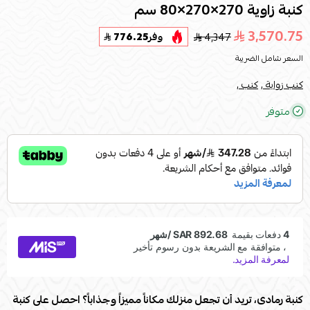
كنبة زاوية 270×270×80 سم
3,570.75
4,347
وفر
776.25
السعر شامل الضريبة
كنب زواية ,
كنب ,
متوفر
كنبة رمادى، تريد أن تجعل منزلك مكاناً مميزاً وجذاباً؟ احصل على كنبة