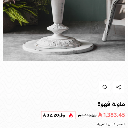
طاولة قهوة
1,383.45
1,415.65
وفر
32.20
السعر شامل الضريبة