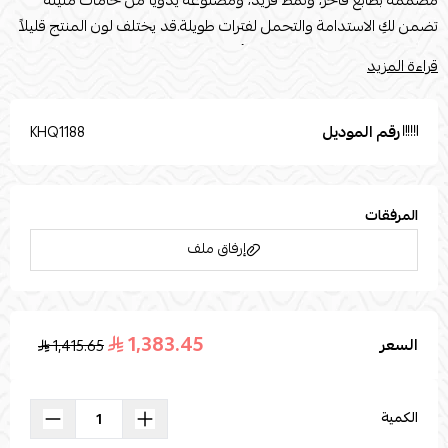
مصمّمة بطابع فاخر، ونمط فريد، ومصنوعة يدويًّا من خامات متينة
تضمن لكِ الاستدامة والتحمل لفترات طويلة.قد يختلف لون المنتج قليلاً
بسبب إضاءة الصور الفوتوغرافية أو إعدادات الشاشة الخاصة بك.
قراءة المزيد
تُستخدم صور المنتج المرفقة لأغراض التوضيح والتمثيل
فقط.القياساتالقطر : 50الارتفاع : 54
رقم الموديل
KHQ1188
المرفقات
إرفاق ملف
1,383.45
السعر
1,415.65
اسحب و افلت الملف هنا
استعراض
الكمية