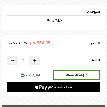
المرفقات
إرفاق ملف
6,556.15
السعر
6,707.95
اسحب و افلت الملف هنا
استعراض
الكمية
إضافة للسلة
اشتري الآن