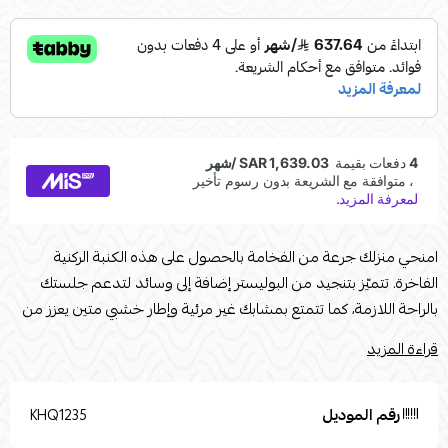
امنحي منزلك جرعة من الفخامة بالحصول على هذه الكنبة الركنية
الفاخرة. تتميّز بتنجيد من البوليستر إضافة إلى وسائد لتدعم جلستك
بالراحة اللازمة، كما تتمتع بمشابك غير مرئية وإطار خشبي متين يعزز من
جودتها ويجعلها تستحق الاقتناء. تستخدم صور المنتج المرفقة في
قراءة المزيد
أغراض التوضيح فقط. المقاسات : الطول :180العرض :180 الارتفاع:85cm
العمق:85cmنوع القماش : كتان اللون : ابيض نوع الخشب : خشب
سويدي
رقم الموديل
KHQ1235