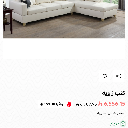
كنب زاوية
6,556.15
6,707.95
وفر
151.80
السعر شامل الضريبة
متوفر